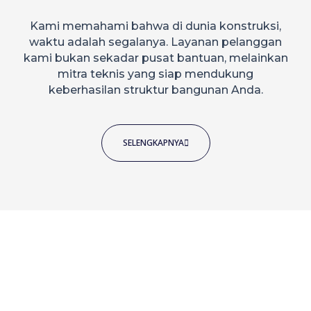
Kami memahami bahwa di dunia konstruksi,
waktu adalah segalanya. Layanan pelanggan
kami bukan sekadar pusat bantuan, melainkan
mitra teknis yang siap mendukung
keberhasilan struktur bangunan Anda.
SELENGKAPNYA
Slide 2_
Slide 3_
Slide 2_
Slide 6
Slide 7
Slide 3