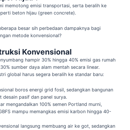
 memotong emisi transportasi, serta beralih ke
perti beton hijau (green concrete).
 seberapa besar sih perbedaan dampaknya bagi
dengan metode konvensional?
truksi Konvensional
menyumbang hampir 30% hingga 40% emisi gas rumah
r 30% sumber daya alam mentah secara linear.
ri global harus segera beralih ke standar baru:
ional boros energi grid fosil, sedangkan bangunan
 desain pasif dan panel surya.
ar mengandalkan 100% semen Portland murni,
GGBFS mampu memangkas emisi karbon hingga 40-
vensional langsung membuang air ke got, sedangkan