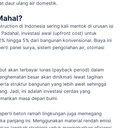
at daur ulang air domestik.
Mahal?
uction di Indonesia sering kali mentok di urusan isi
Padahal, investasi awal (upfront cost) untuk
 2% hingga 5% dari bangunan konvensional. Biaya ini
perti panel surya, sistem pengolahan air, otomasi
ebut akan terbayar lunas (payback period) dalam
Penghematan besar akan dinikmati lewat tagihan
, serta struktur bangunan yang lebih awet sehingga
g. Jadi, ini adalah investasi cerdas yang
amankan masa depan bumi.
n seperti beton ramah lingkungan juga memegang
ka panjang ini. Menggunakan material rendah emisi
nkan langkah strategis untuk meningkatkan efisiensi