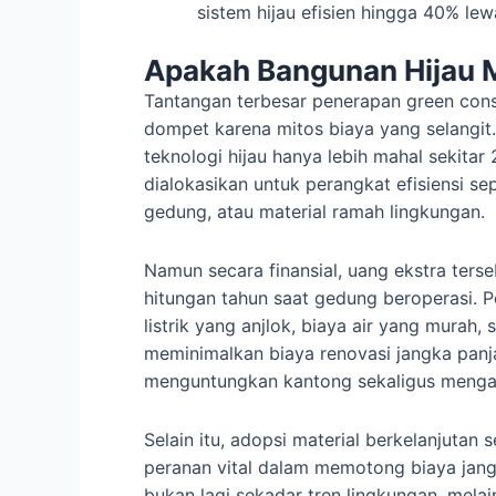
sistem hijau efisien hingga 40% lew
Apakah Bangunan Hijau 
Tantangan terbesar penerapan green constr
dompet karena mitos biaya yang selangit. 
teknologi hijau hanya lebih mahal sekitar
dialokasikan untuk perangkat efisiensi se
gedung, atau material ramah lingkungan.
Namun secara finansial, uang ekstra ters
hitungan tahun saat gedung beroperasi. 
listrik yang anjlok, biaya air yang murah
meminimalkan biaya renovasi jangka panjan
menguntungkan kantong sekaligus meng
Selain itu, adopsi material berkelanjuta
peranan vital dalam memotong biaya jang
bukan lagi sekadar tren lingkungan, melai