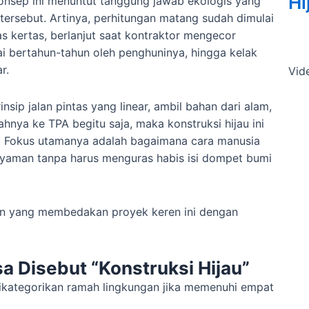
Hi
onsep ini menuntut tanggung jawab ekologis yang
 tersebut. Artinya, perhitungan matang sudah dimulai
as kertas, berlanjut saat kontraktor mengecor
ai bertahun-tahun oleh penghuninya, hingga kelak
r.
Vid
nsip jalan pintas yang linear, ambil bahan dari alam,
hnya ke TPA begitu saja, maka konstruksi hijau ini
mi. Fokus utamanya adalah bagaimana cara manusia
nyaman tanpa harus menguras habis isi dompet bumi
gan yang membedakan proyek keren ini dengan
sa Disebut “Konstruksi Hijau”
kategorikan ramah lingkungan jika memenuhi empat