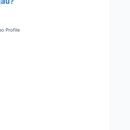
jau?
eo Profile