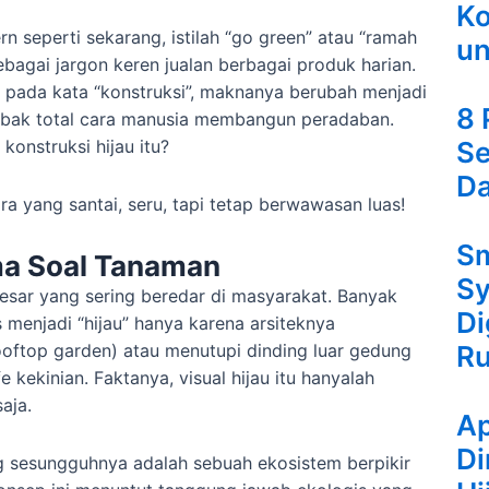
Ko
rn seperti sekarang, istilah “go green” atau “ramah
un
ebagai jargon keren jualan berbagai produk harian.
an pada kata “konstruksi”, maknanya berubah menjadi
8 
mbak total cara manusia membangun peradaban.
Se
 konstruksi hijau itu?
Da
a yang santai, seru, tapi tetap berwawasan luas!
Sm
a Soal Tanaman
Sy
esar yang sering beredar di masyarakat. Banyak
Di
menjadi “hijau” hanya karena arsiteknya
R
oftop garden) atau menutupi dinding luar gedung
kekinian. Faktanya, visual hijau itu hanyalah
aja.
Ap
Di
ng sesungguhnya adalah sebuah ekosistem berpikir