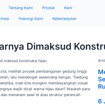
Tentang Kami
Produk
Karir
rmasi
Hubungi Kami
Keberlanjutan
rnya Dimaksud Konstru
Arti
Me
 kota, melihat proyek pembangunan gedung tinggi
semen, lalu mendengar seseorang berujar, “Gedung
S
 Seketika, otak kita mungkin membayangkan visual
R
ngnya wajib dicat warna hijau daun? Ataukah para
 dan menanam sawi di atas struktur perancah
6 