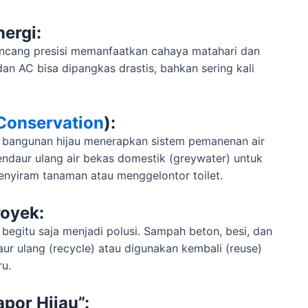
ergi:
irancang presisi memanfaatkan cahaya matahari dan
an AC bisa dipangkas drastis, bahkan sering kali
Conservation
):
, bangunan hijau menerapkan sistem pemanenan air
endaur ulang air bekas domestik (greywater) untuk
nyiram tanaman atau menggelontor toilet.
oyek:
 begitu saja menjadi polusi. Sampah beton, besi, dan
aur ulang (recycle) atau digunakan kembali (reuse)
ru.
apor Hijau”: