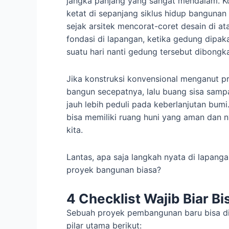
jangka panjang yang sangat mendalam. K
ketat di sepanjang siklus hidup bangunan
sejak arsitek mencorat-coret desain di at
fondasi di lapangan, ketika gedung dipak
suatu hari nanti gedung tersebut dibongka
Jika konstruksi konvensional menganut pri
bangun secepatnya, lalu buang sisa sampa
jauh lebih peduli pada keberlanjutan bu
bisa memiliki ruang huni yang aman dan 
kita.
Lantas, apa saja langkah nyata di lapan
proyek bangunan biasa?
4 Checklist Wajib Biar Bi
Sebuah proyek pembangunan baru bisa di
pilar utama berikut: